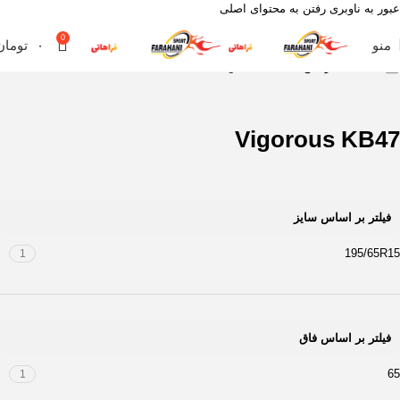
عبور به ناوبری
رفتن به محتوای اصلی
0
منو
۰
تومان
خانه
محصول آج
Vigorous KB47
Vigorous KB47
فیلتر بر اساس سایز
195/65R15
1
فیلتر بر اساس فاق
65
1