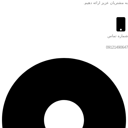
به مشتریان عزیز ارائه دهیم.
شماره تماس
09121490647