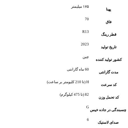
۱۷۵ میلیمتر
پهنا
70
فاق
R13
قطر رینگ
2023
تاریخ تولید
چین
کشور تولید کننده
60 ماه گارانتی
مدت گارانتی
H (تا 210 کلیومتر بر ساعت)
کد سرعت
82 (تا 475 کیلوگرم)
کد تحمل وزن
G
چسبندگی در جاده خیس
6
صدای لاستیک