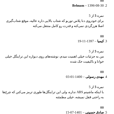
0
0
Behnam
–
1396-08-30
نمره
5
از 5
برای خودروی دنا پلاس توربو که شتاب بالایی داره عالیه، موقع شتاب‌گیری
اصلا هرزگردی نمی‌کنه و قدرت رو کامل منتقل می‌کنه
0
0
کیمیا
–
1397-11-19
نمره
5
از 5
من به جزئیات خیلی اهمیت میدم، نوشته‌های روی دیواره این تراینگل خیلی
خوانا و باکیفیت حک شده
0
0
مهدی رسولی
–
1400-01-03
نمره
5
از 5
با اینکه ماشینم ABS نداره، ولی این تراینگل‌ها طوری ترمز می‌کنن که چرخ‌ها
به راحتی قفل نمیشه، خیلی مطمئنه
0
0
صادق حسینی
–
1401-07-15