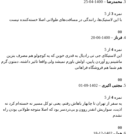
محمدرضا
–
1400-04-25
نمره
3
از 5
با این لاستیک‌ها، رانندگی در مسافت‌های طولانی اصلا خسته‌کننده نیست
0
0
فرناز
–
1400-06-20
نمره
4
از 5
این لاستیکای جی تی رادیال به قدری خوبن که یه کوچولو هم مصرف بنزین
ماشینم رو آوردن پایین، اولش باورم نمیشد ولی واقعا تاثیر داشته، دمتون گرم
هم شما هم فروشگاه فراهانی
0
0
مجتبی اکبری
–
1402-09-01
نمره
4
از 5
یه سفر از تهران تا چابهار باهاش رفتم، یعنی تو کل مسیر نه خسته‌ام کرد نه
اذیت، سواریش انقدر روون و بی‌دردسر بود که اصلا متوجه طولانی بودن راه
نشدم
0
0
هما
–
1402-12-18