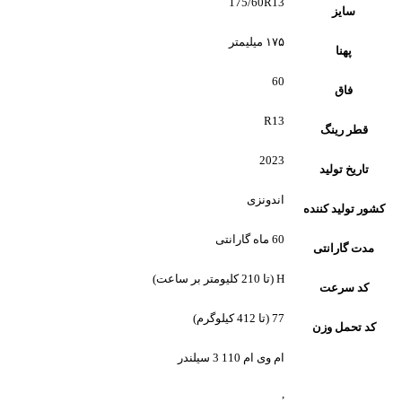
175/60R13
سایز
۱۷۵ میلیمتر
پهنا
60
فاق
R13
قطر رینگ
2023
تاریخ تولید
اندونزی
کشور تولید کننده
60 ماه گارانتی
مدت گارانتی
H (تا 210 کلیومتر بر ساعت)
کد سرعت
77 (تا 412 کیلوگرم)
کد تحمل وزن
ام وی ام 110 3 سیلندر
,