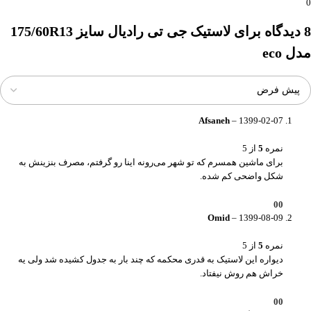
0
8 دیدگاه برای
لاستیک جی تی رادیال سایز 175/60R13
مدل eco
Afsaneh
–
1399-02-07
نمره
5
از 5
برای ماشین همسرم که تو شهر می‌رونه اینا رو گرفتم، مصرف بنزینش به
شکل واضحی کم شده.
0
0
Omid
–
1399-08-09
نمره
5
از 5
دیواره این لاستیک به قدری محکمه که چند بار به جدول کشیده شد ولی یه
خراش هم روش نیفتاد.
0
0