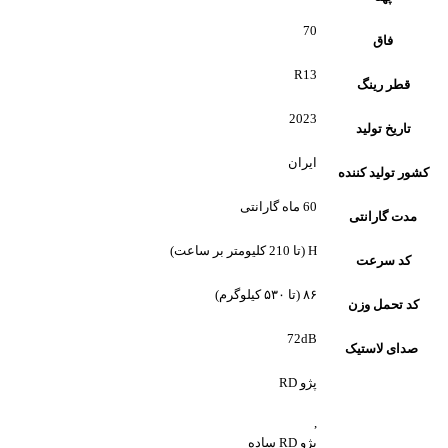
70
فاق
R13
قطر رینگ
2023
تاریخ تولید
ایران
کشور تولید کننده
60 ماه گارانتی
مدت گارانتی
H (تا 210 کلیومتر بر ساعت)
کد سرعت
۸۶ (تا ۵۳۰ کیلوگرم)
کد تحمل وزن
72dB
صدای لاستیک
پژو RD
,
پژو RD ساده