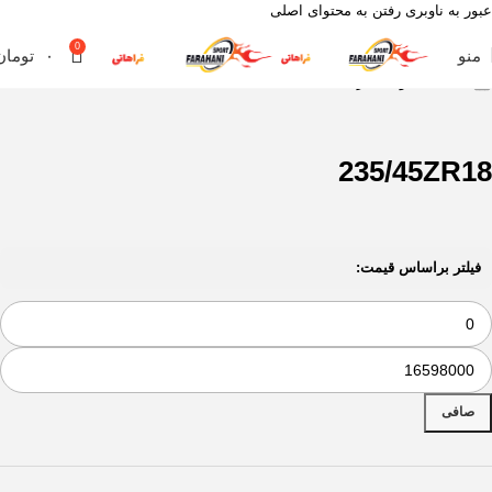
عبور به ناوبری
رفتن به محتوای اصلی
0
منو
۰
تومان
خانه
محصول سایز
235/45ZR18
235/45ZR18
فیلتر براساس قیمت:
صافی