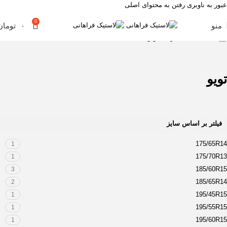
عبور به ناوبری
رفتن به محتوای اصلی
0
منو
۰
تومان
خانه
لاستیک
خارجی
تویو
تویو
فیلتر بر اساس سایز
175/65R14
1
175/70R13
1
185/60R15
3
185/65R14
2
195/45R15
1
195/55R15
1
195/60R15
1