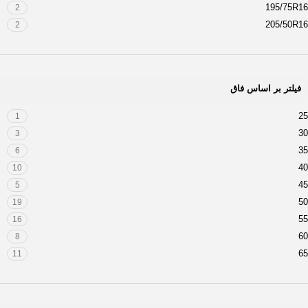
195/75R16
2
205/50R16
2
205/50R17
1
205/60R16
1
205/65R16
1
فیلتر بر اساس فاق
205/75R14
1
205/75R16
1
25
1
215/50R17
1
30
3
215/55R17
1
35
6
215/65R16
1
40
10
215/70R14
1
45
5
215/70R16
1
50
19
215/75R15
1
55
16
215/85R16
2
60
8
225/35ZR20
1
65
11
225/40R19
1
70
9
225/50R17
1
75
12
225/50R18
2
80
1