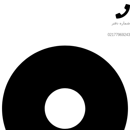
شماره دفتر
02177969243