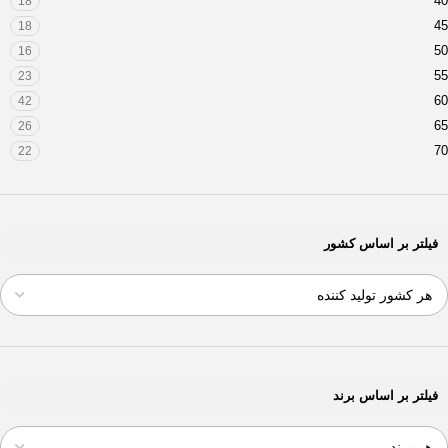
40
18
195/60R13
1
45
18
195/60R14
1
50
16
195/65R15
1
55
23
205/40ZR17
1
60
42
205/45ZR17
3
65
26
205/50R16
2
70
22
205/50ZR16
1
75
6
205/55R16
1
80
2
205/55ZR16
1
205/60R13
فیلتر بر اساس کشور
1
205/60R14
2
205/60R15
2
205/65R15
1
205/65R16
1
205/70R15
2
205/75R14
1
فیلتر بر اساس برند
205/80R16
1
215/45ZR17
3