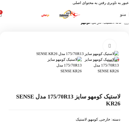
عبور به ناوبری
رفتن به محتوای اصلی
0
منو
خانه
لاستیک
خارجی
کومهو
بزرگنمایی تصویر
لاستیک کومهو سایز 175/70R13 مدل SENSE
KR26
دسته:
خارجی
,
کومهو
,
لاستیک