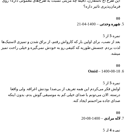
این طرح آج نامتقارن، دقیقا چه مزیتی نسبت به طرح‌های معمولی داره؟ روی
فرمان‌پذیری تاثیر داره؟
0
0
شهره وحدتی
–
1400-04-21
نمره
5
از 5
بعد از نصب، برای اولین بار که کارواش رفتم، از براق شدن و تمیزی لاستیک‌ها
لذت بردم. جنسش طوریه که کثیفی رو به خودش نمی‌گیره و خیلی راحت تمیز
میشه.
0
0
Omid
–
1400-08-18
نمره
5
از 5
اولش فکر می‌کردم این همه تعریف از بی‌صدا بودنش اغراقه. ولی واقعا
درسته. الان می‌تونم با صدای خیلی کم به موسیقی گوش بدم، بدون اینکه
صدای جاده مزاحمتم ایجاد کنه.
0
0
لاله مرادی
–
1400-08-20
نمره
4
از 5