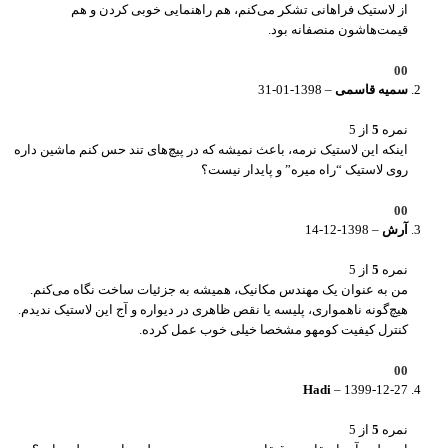
از لاستیک فراهانی تشکر می‌کنم، هم راهنمایی خوبی کردن و هم
قیمت‌هاشون منصفانه بود.
0
0
سمیه قاسمی
–
1398-01-31
نمره
5
از 5
اینکه این لاستیک نرمه، باعث نمیشه که در پیچ‌های تند حس کنم ماشین داره
روی لاستیک “راه میره” و پایدار نیست؟
0
0
آرش
–
1398-12-14
نمره
5
از 5
من به عنوان یک مهندس مکانیک، همیشه به جزئیات ساخت نگاه می‌کنم.
هیچ‌گونه ناهمواری، پلیسه یا نقص ظاهری در دیواره و آج این لاستیک ندیدم.
کنترل کیفیت کومهو مشخصا خیلی خوب عمل کرده.
0
0
Hadi
–
1399-12-27
نمره
5
از 5