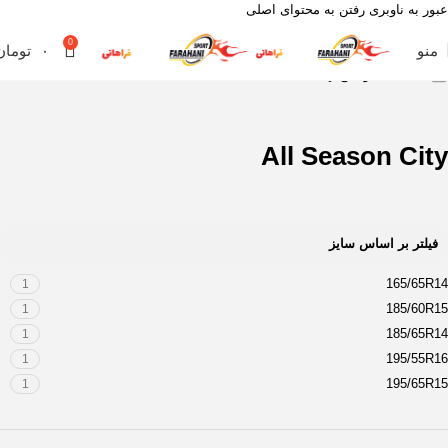
عبور به ناوبری
رفتن به محتوای اصلی
0
منو
۰
تومان
خانه
محصول آج
All Season City
All Season City
فیلتر بر اساس سایز
165/65R14
1
185/60R15
1
185/65R14
1
195/55R16
1
195/65R15
1