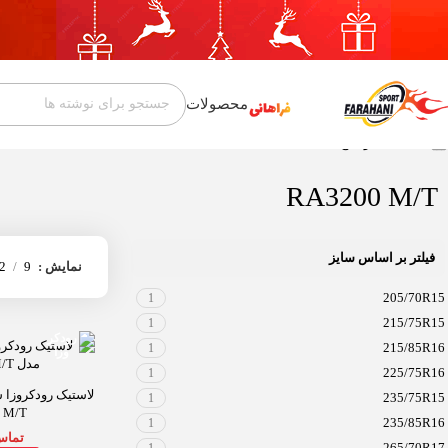
محصولات
خانه
محصول آج
RA3200 M/T
RA3200 M/T
فیلتر بر اساس سایز
نمایش
9
2
205/70R15
1
215/75R15
1
215/85R16
1
225/75R16
1
235/75R15
1
 M/T
235/85R16
1
تماس
265/70R17