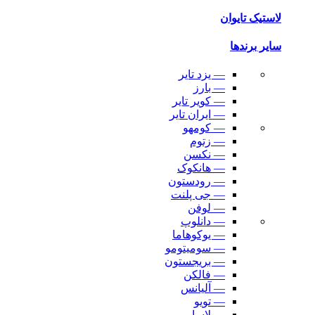
لاستیک تایوان
سایر برندها
— یزد تایر
— بارز
— کویر تایر
— ایران تایر
— کومهو
— زتوم
— نکسن
— هانکوک
— رودستون
— جی پلنت
— لوفن
— دانلوپ
— یوکوهاما
— سومیتومو
— بریجستون
— فالکن
— آلیانس
— تویو
— لاسا