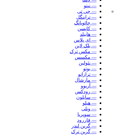
— نیتو
— جی تی
— تراینگل
— چائویانگ
— کاپسن
— هابیلد
— ای پلاس
— بلک لاین
— مکس ترک
— مکسس
— نئولین
— بوتو
— ترازانو
— مارشال
— آریوو
— رودکس
— سایلون
— هیلو
— ونلی
— سوپریا
— فاررود
— گرین لندر
— گرین ترک