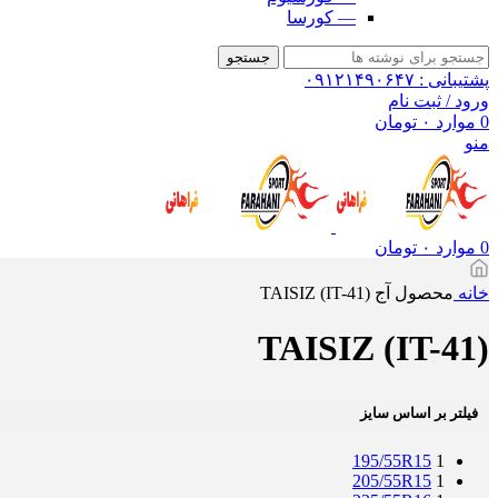
— کورسا
جستجو
پشتیبانی : ۰۹۱۲۱۴۹۰۶۴۷
ورود / ثبت نام
0
موارد
۰
تومان
منو
0
موارد
۰
تومان
خانه
محصول آج
(TAISIZ (IT-41
(TAISIZ (IT-41
فیلتر بر اساس سایز
195/55R15
1
205/55R15
1