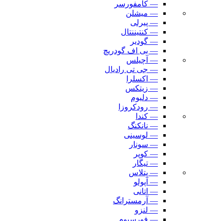
— کامفورسر
— میشلن
— پیرلی
— کنتیننتال
— گودیر
— بی اف گودریچ
— آچیلس
— جی تی رادیال
— اکسلرا
— زیتکس
— دلیوم
— رودکروزا
— کندا
— نانکنگ
— لوسینی
— سونار
— کوپر
— تیگار
— پتلاس
— آپولو
— اتانی
— آرمسترانگ
— لنزو
— فورسیوم