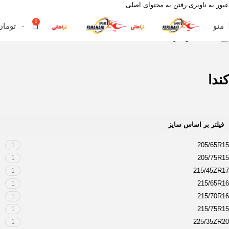
عبور به ناوبری
رفتن به محتوای اصلی
0
منو
۰
تومان
خانه
محصول برند
کندا
کندا
فیلتر بر اساس سایز
205/65R15
1
205/75R15
1
215/45ZR17
1
215/65R16
1
215/70R16
1
215/75R15
1
225/35ZR20
1