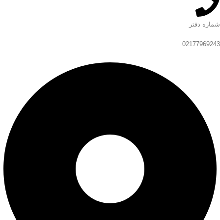
شماره دفتر
02177969243