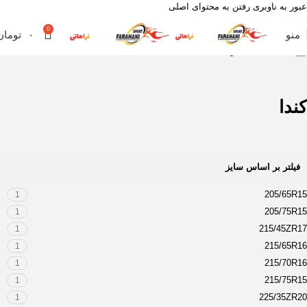
عبور به ناوبری
رفتن به محتوای اصلی
0
منو
۰
تومان
خانه
لاستیک
خارجی
کندا
کندا
فیلتر بر اساس سایز
205/65R15
1
205/75R15
1
215/45ZR17
1
215/65R16
1
215/70R16
1
215/75R15
1
225/35ZR20
1