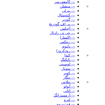
— کامفورسر
— میشلن
— پیرلی
— کنتیننتال
— گودیر
— بی اف گودریچ
— آچیلس
— جی تی رادیال
— اکسلرا
— زیتکس
— دلیوم
— رودکروزا
— کندا
— نانکنگ
— لوسینی
— سونار
— کوپر
— تیگار
— پتلاس
— آپولو
— اتانی
— آرمسترانگ
— لنزو
— فورسیوم