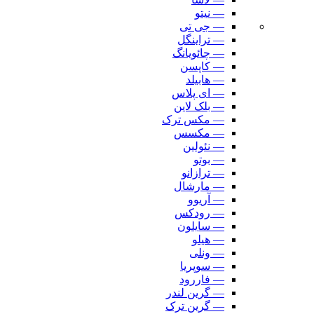
— نیتو
— جی تی
— تراینگل
— چائویانگ
— کاپسن
— هابیلد
— ای پلاس
— بلک لاین
— مکس ترک
— مکسس
— نئولین
— بوتو
— ترازانو
— مارشال
— آریوو
— رودکس
— سایلون
— هیلو
— ونلی
— سوپریا
— فاررود
— گرین لندر
— گرین ترک