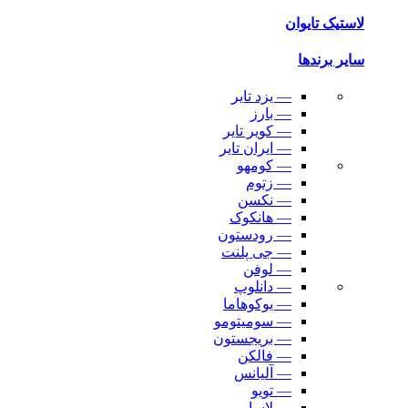
لاستیک تایوان
سایر برندها
— یزد تایر
— بارز
— کویر تایر
— ایران تایر
— کومهو
— زتوم
— نکسن
— هانکوک
— رودستون
— جی پلنت
— لوفن
— دانلوپ
— یوکوهاما
— سومیتومو
— بریجستون
— فالکن
— آلیانس
— تویو
— لاسا