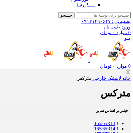
— کورسا
جستجو
پشتیبانی : ۰۹۱۲۱۴۹۰۶۴۷
ورود / ثبت نام
0
موارد
۰
تومان
منو
0
موارد
۰
تومان
خانه
لاستیک
خارجی
مترکس
مترکس
فیلتر بر اساس سایز
165/65R13
1
165/65R14
1