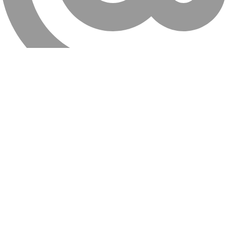
info@farahanitires.com
کلیه حقوق سایت متعلق به لاستیک فراهانی می باشد.
جستجو
منو
دسته بندی ها
سبد خرید
بستن