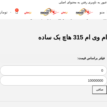
عبور به ناوبری
رفتن به محتوای اصلی
0
منو
۰
تومان
خانه
محصول مناسب برای خودروهای
ام وی ام 315 هاچ بک ساده
ام وی ام 315 هاچ بک ساده
فیلتر براساس قیمت:
صافی