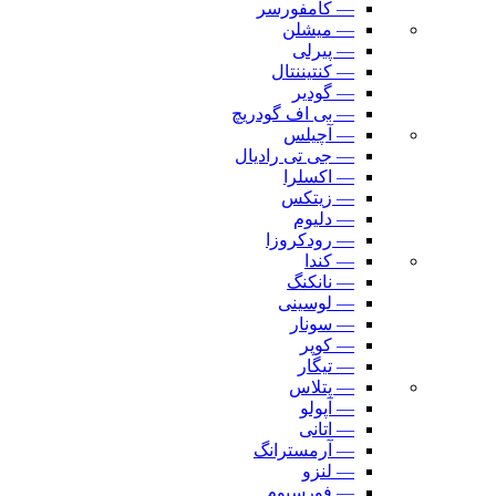
— کامفورسر
— میشلن
— پیرلی
— کنتیننتال
— گودیر
— بی اف گودریچ
— آچیلس
— جی تی رادیال
— اکسلرا
— زیتکس
— دلیوم
— رودکروزا
— کندا
— نانکنگ
— لوسینی
— سونار
— کوپر
— تیگار
— پتلاس
— آپولو
— اتانی
— آرمسترانگ
— لنزو
— فورسیوم