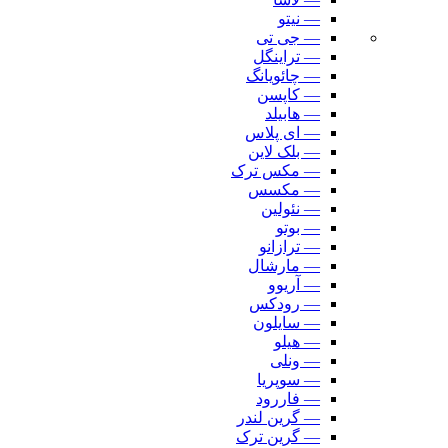
— نیتو
— جی تی
— تراینگل
— چائویانگ
— کاپسن
— هابیلد
— ای پلاس
— بلک لاین
— مکس ترک
— مکسس
— نئولین
— بوتو
— ترازانو
— مارشال
— آریوو
— رودکس
— سایلون
— هیلو
— ونلی
— سوپریا
— فاررود
— گرین لندر
— گرین ترک