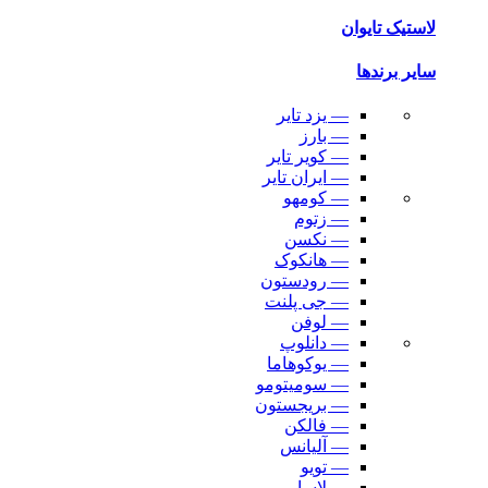
لاستیک تایوان
سایر برندها
— یزد تایر
— بارز
— کویر تایر
— ایران تایر
— کومهو
— زتوم
— نکسن
— هانکوک
— رودستون
— جی پلنت
— لوفن
— دانلوپ
— یوکوهاما
— سومیتومو
— بریجستون
— فالکن
— آلیانس
— تویو
— لاسا