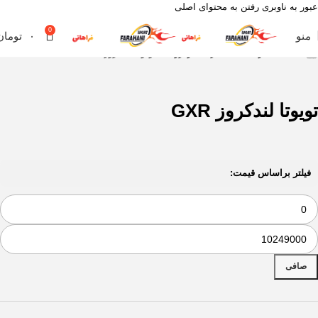
عبور به ناوبری
رفتن به محتوای اصلی
0
منو
۰
تومان
خانه
محصول مناسب برای خودروهای
تویوتا لندکروز GXR
تویوتا لندکروز GXR
فیلتر براساس قیمت:
صافی