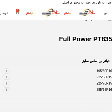
عبور به ناوبری
رفتن به محتوای اصلی
0
منو
۰
تومان
خانه
محصول آج
Full Power PT835
Full Power PT835
فیلتر بر اساس سایز
195/60R16
1
215/65R15
1
225/70R15
1
285/65R16
1