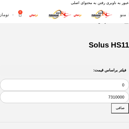
عبور به ناوبری
رفتن به محتوای اصلی
0
منو
۰
تومان
خانه
محصول آج
Solus HS11
Solus HS11
فیلتر براساس قیمت:
صافی