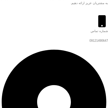
به مشتریان عزیز ارائه دهیم.
شماره تماس
09121490647