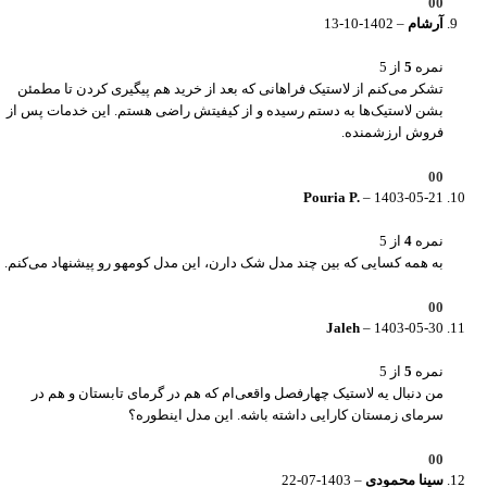
0
0
آرشام
–
1402-10-13
نمره
5
از 5
تشکر می‌کنم از لاستیک فراهانی که بعد از خرید هم پیگیری کردن تا مطمئن
بشن لاستیک‌ها به دستم رسیده و از کیفیتش راضی هستم. این خدمات پس از
فروش ارزشمنده.
0
0
Pouria P.
–
1403-05-21
نمره
4
از 5
به همه کسایی که بین چند مدل شک دارن، این مدل کومهو رو پیشنهاد می‌کنم.
0
0
Jaleh
–
1403-05-30
نمره
5
از 5
من دنبال یه لاستیک چهارفصل واقعی‌ام که هم در گرمای تابستان و هم در
سرمای زمستان کارایی داشته باشه. این مدل اینطوره؟
0
0
سینا محمودی
–
1403-07-22