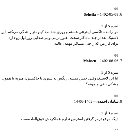
0
0
Soheila
–
1402-05-08
نمره
5
از 5
من راننده تاکسی اینترنتی هستم و روزی چند صد کیلومتر رانندگی می‌کنم. این
لاستیک بعد از چند ماه کار سخت، هنوز نرمی و بی‌صدایی روز اول رو داره.
برای کار من که راحتی مسافر مهمه، عالیه.
0
0
Mohsen
–
1402-06-06
نمره
5
از 5
آیا این لاستیک وقتی خیس میشه، رنگش به سبزی یا خاکستری میزنه یا همون
مشکی باقی میمونه؟
0
0
سامان احمدی
–
1402-06-14
نمره
3
از 5
دیگه موقع ترمز گرفتن استرس ندارم عملکردش فوق‌العاده‌ست