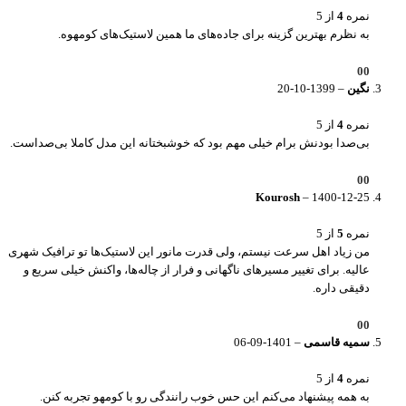
نمره
4
از 5
به نظرم بهترین گزینه برای جاده‌های ما همین لاستیک‌های کومهوه.
0
0
نگین
–
1399-10-20
نمره
4
از 5
بی‌صدا بودنش برام خیلی مهم بود که خوشبختانه این مدل کاملا بی‌صداست.
0
0
Kourosh
–
1400-12-25
نمره
5
از 5
من زیاد اهل سرعت نیستم، ولی قدرت مانور این لاستیک‌ها تو ترافیک شهری
عالیه. برای تغییر مسیرهای ناگهانی و فرار از چاله‌ها، واکنش خیلی سریع و
دقیقی داره.
0
0
سمیه قاسمی
–
1401-09-06
نمره
4
از 5
به همه پیشنهاد می‌کنم این حس خوب رانندگی رو با کومهو تجربه کنن.