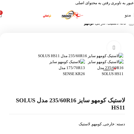
عبور به ناوبری
رفتن به محتوای اصلی
0
منو
خانه
لاستیک
خارجی
کومهو
بزرگنمایی تصویر
اتمام موجودی
لاستیک کومهو سایز 235/60R16 مدل SOLUS
HS11
دسته:
خارجی
,
کومهو
,
لاستیک