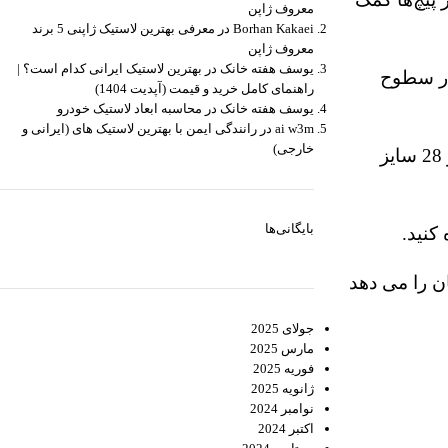
معروف ژاپن
Borhan Kakaei
در
معرفی بهترین لاستیک ژاپنی 5 برند
معروف ژاپن
يوسف هفته خانک
در
بهترین لاستیک ایرانی کدام است؟ |
ی کششی در سطوح
راهنمای کامل خرید و قیمت (آپدیت 1404)
يوسف هفته خانک
در
محاسبه ابعاد لاستیک خودرو
ai w3m
در
رانندگی ایمن با بهترین لاستیک های (ایرانی و
خارجی)
این محصول جدید با گارانتی محدود 60000 مایل سایش آج و 45 روز ضمانت تست رانندگی ارائه می شود. و تولید آن در 28 سایز
بایگانی‌ها
کنید.
ن را می دهد
جولای 2025
مارس 2025
فوریه 2025
ژانویه 2025
نوامبر 2024
اکتبر 2024