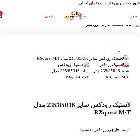
عبور به ناوبری
رفتن به محتوای اصلی
0
منو
خانه
لاستیک
خارجی
رودکس
بزرگنمایی تصویر
لاستیک رودکس سایز 235/85R16 مدل
RXquest M/T
دسته:
خارجی
,
رودکس
,
لاستیک