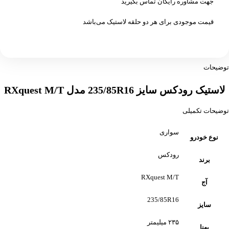
جهت مشاوره رایگان تماس بگیرید
قیمت موجودی برای هر دو حلقه لاستیک می‌باشد
توضیحات
لاستیک رودکس سایز 235/85R16 مدل RXquest M/T
توضیحات تکمیلی
سواری
نوع خودرو
رودکس
برند
RXquest M/T
آج
235/85R16
سایز
۲۳۵ میلیمتر
پهنا