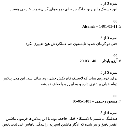
نمره
3
از 5
این لاستیک‌ها بهترین جایگزین برای نمونه‌های گران‌قیمت خارجی هستن
0
0
Afsaneh
–
1401-03-11
نمره
3
از 5
حتی تو گرمای شدید تابستون هم عملکردش هیچ تغییری نکرد
0
0
آرزو پایدار
–
1401-03-20
نمره
5
از 5
برای خودروی ساینا که لاستیک فابریکش خیلی زود صاف شد، این مدل پتلاس
دوام خیلی بیشتری داره و به این زودیا صاف نمیشه
0
0
مسعود رحیمی
–
1401-05-05
نمره
4
از 5
هندلینگ ماشینم با لاستیکای قبلی فاجعه بود، با این پتلاس‌ها فرمون ماشین
انقدر دقیق و تیز شده که انگار ماشین اسپرته، رانندگی باهاش خی لذت‌بخش