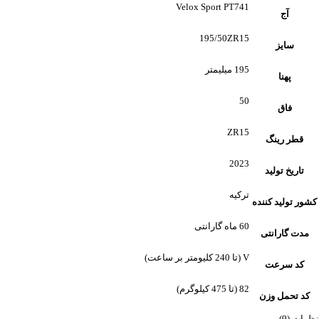
Velox Sport PT741
آج
195/50ZR15
سایز
195 میلیمتر
پهنا
50
فاق
ZR15
قطر رینگ
2023
تاریخ تولید
ترکیه
کشور تولید کننده
60 ماه گارانتی
مدت گارانتی
V (تا 240 کلیومتر بر ساعت)
کد سرعت
82 (تا 475 کیلوگرم)
کد تحمل وزن
نظرات (9)