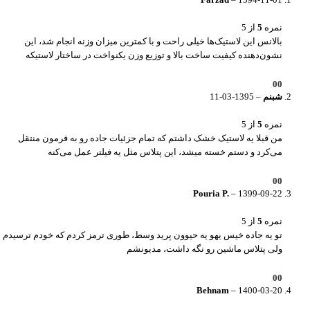
نمره
5
از 5
بالانس این لاستیک‌ها خیلی راحت و با کمترین میزان وزنه انجام شد، این
نشون‌دهنده کیفیت ساخت بالا و توزیع وزن یکنواخت در ساختار لاستیکه
0
0
شبنم
–
1395-03-11
نمره
5
از 5
من قبلا یه لاستیک خشک داشتم که تمام جزئیات جاده رو به فرمون منتقل
می‌کرد و دستم خسته میشد، این پتلاس مثل یه فیلتر عمل می‌کنه
0
0
Pouria P.
–
1399-09-22
نمره
5
از 5
تو یه جاده خیس یهو یه حیوون پرید وسط، طوری ترمز کردم که خودم ترسیدم
ولی پتلاس ماشین رو نگه داشت، مدیونشم
0
0
Behnam
–
1400-03-20