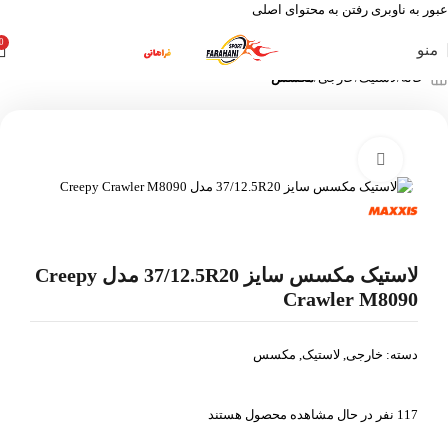
عبور به ناوبری
رفتن به محتوای اصلی
0
منو
خانه
لاستیک
خارجی
مکسس
بزرگنمایی تصویر
لاستیک مکسس سایز 37/12.5R20 مدل Creepy
Crawler M8090
دسته:
خارجی
,
لاستیک
,
مکسس
117
نفر در حال مشاهده محصول هستند