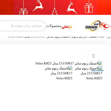
محصولات
خانه
لاستیک
خارجی
زتوم
لاستیک زتوم سایز 215/50R17 مدل Solus KH25
بزرگنمایی تصویر