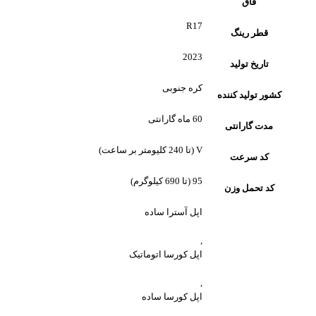
فاق
R17
قطر رینگ
2023
تاریخ تولید
کره جنوبی
کشور تولید کننده
60 ماه گارانتی
مدت گارانتی
V (تا 240 کلیومتر بر ساعت)
کد سرعت
95 (تا 690 کیلوگرم)
کد تحمل وزن
اپل آسترا ساده
,
اپل کورسا اتوماتیک
,
اپل کورسا ساده