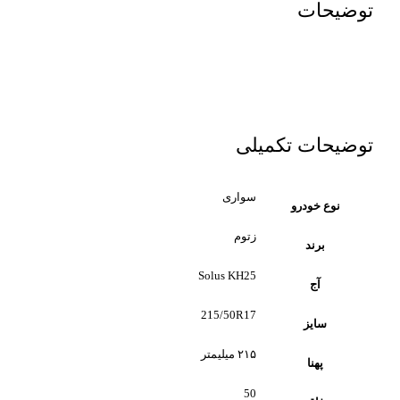
توضیحات
توضیحات تکمیلی
سواری
نوع خودرو
زتوم
برند
Solus KH25
آج
215/50R17
سایز
۲۱۵ میلیمتر
پهنا
50