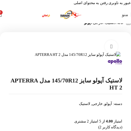
عبور به ناوبری
رفتن به محتوای اصلی
0
منو
خانه
لاستیک
خارجی
آپولو
بزرگنمایی تصویر
لاستیک آپولو سایز 145/70R12 مدل APTERRA
HT 2
دسته:
آپولو
,
خارجی
,
لاستیک
امتیاز
4.00
از 5 امتیاز
2
مشتری
(دیدگاه کاربر
2
)