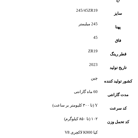
245/45ZR19
سایز
245 میلیمتر
پهنا
45
فاق
ZR19
قطر رینگ
2023
تاریخ تولید
چین
کشور تولید کننده
60 ماه گارانتی
مدت گارانتی
Y (تا ۳۰۰ کلیومتر بر ساعت)
کد سرعت
۱۰۲ (تا ۸۵۰ کیلوگرم)
کد تحمل وزن
کیا K900 لاکچری V8