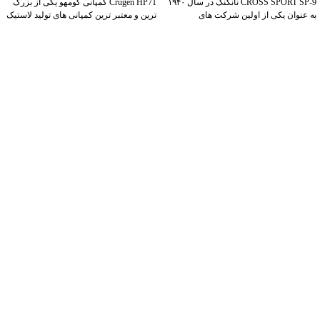
CROSS SPORT SP-9 نانکنگ در سال ۱۹۴۰
Crugen HP71 کمپانی کومهو یکی از بزرگ
به عنوان یکی از اولین شرکت های
ترین و معتبر ترین کمپانی های تولید لاستیک