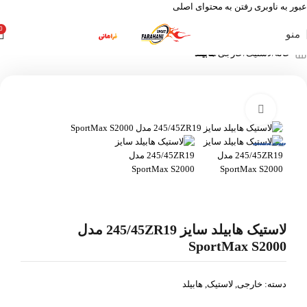
عبور به ناوبری
رفتن به محتوای اصلی
0
منو
خانه
لاستیک
خارجی
هابیلد
بزرگنمایی تصویر
لاستیک هابیلد سایز 245/45ZR19 مدل
SportMax S2000
دسته:
خارجی
,
لاستیک
,
هابیلد