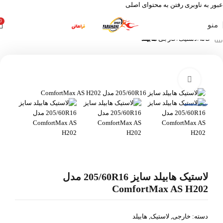
عبور به ناوبری
رفتن به محتوای اصلی
0
منو
خانه
لاستیک
خارجی
هابیلد
بزرگنمایی تصویر
لاستیک هابیلد سایز 205/60R16 مدل
ComfortMax AS H202
دسته:
خارجی
,
لاستیک
,
هابیلد