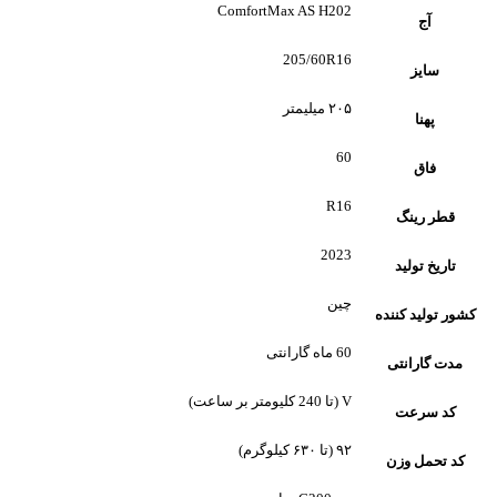
ComfortMax AS H202
آج
205/60R16
سایز
۲۰۵ میلیمتر
پهنا
60
فاق
R16
قطر رینگ
2023
تاریخ تولید
چین
کشور تولید کننده
60 ماه گارانتی
مدت گارانتی
V (تا 240 کلیومتر بر ساعت)
کد سرعت
۹۲ (تا ۶۳۰ کیلوگرم)
کد تحمل وزن