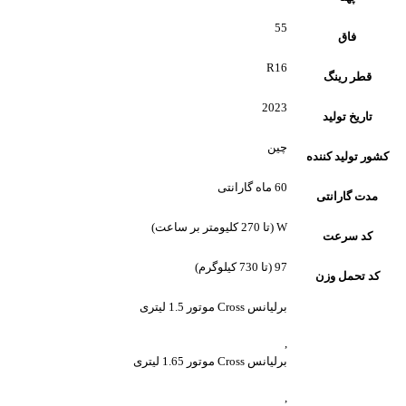
55
فاق
R16
قطر رینگ
2023
تاریخ تولید
چین
کشور تولید کننده
60 ماه گارانتی
مدت گارانتی
W (تا 270 کلیومتر بر ساعت)
کد سرعت
97 (تا 730 کیلوگرم)
کد تحمل وزن
برلیانس Cross موتور 1.5 لیتری
,
برلیانس Cross موتور 1.65 لیتری
,