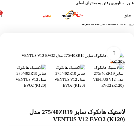
عبور به ناوبری
رفتن به محتوای اصلی
0
منو
خانه
لاستیک
خارجی
هانکوک
بزرگنمایی تصویر
لاستیک هانکوک سایز 275/40ZR19 مدل
VENTUS V12 EVO2 (K120)