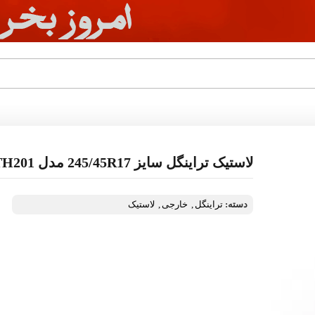
لاستیک تراینگل سایز 245/45R17 مدل TH201
دسته:
تراینگل
,
خارجی
,
لاستیک