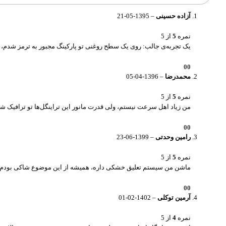
آزاده حسینی
–
1395-05-21
نمره
5
از 5
یک تجربه‌ی جالب: روی یک سطح روغنی تو پارکینگ مجبور به ترمز شدم، ا
0
0
محمدرضا
–
1396-04-05
نمره
5
از 5
من زیاد اهل سرعت نیستم، ولی قدرت مانور این تراینگل‌ها تو ترافیک شه
0
0
رامین وحدتی
–
1399-06-23
نمره
5
از 5
ماشن من سیستم تعلیق خشکی داره، همیشه از این موضوع شاکی بودم، ول
0
0
آرمین توکلی
–
1402-02-01
نمره
4
از 5