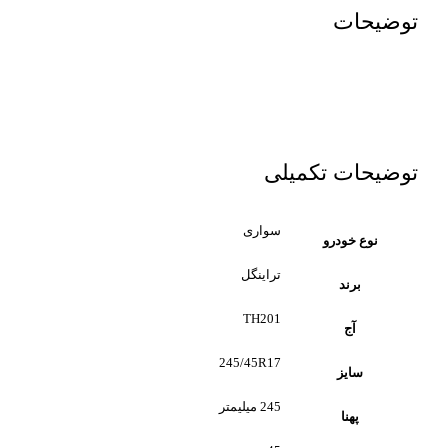
توضیحات
توضیحات تکمیلی
سواری
نوع خودرو
تراینگل
برند
TH201
آج
245/45R17
سایز
245 میلیمتر
پهنا