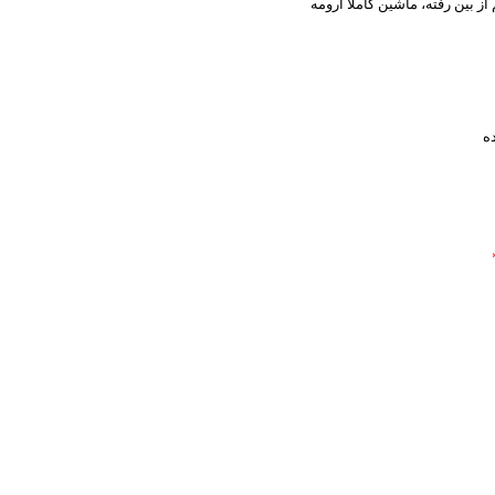
ز بین رفته، ماشین کاملا آرومه
ه