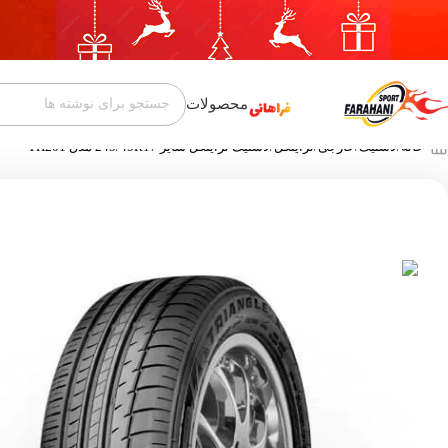
محصولات
خانه
لاستیک
خارجی
تراینگل
لاستیک تراینگل سایز 245/45R17 مدل TH201