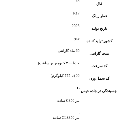
45
فاق
R17
قطر رینگ
2023
تاریخ تولید
چین
کشور تولید کننده
60 ماه گارانتی
مدت گارانتی
Y (تا ۳۰۰ کلیومتر بر ساعت)
کد سرعت
99 (تا 775 کیلوگرم)
کد تحمل وزن
G
چسبندگی در جاده خیس
بنز C350 ساده
,
بنز CLS350 ساده