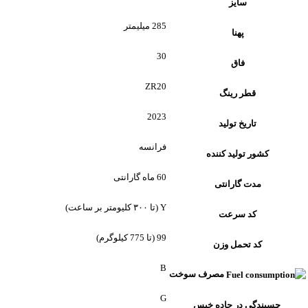
سایز
285 میلیمتر
پهنا
30
فاق
ZR20
قطر رینگ
2023
تاریخ تولید
فرانسه
کشور تولید کننده
60 ماه گارانتی
مدت گارانتی
Y (تا ۳۰۰ کلیومتر بر ساعت)
کد سرعت
99 (تا 775 کیلوگرم)
کد تحمل وزن
B
مصرف سوخت
G
چسبندگی در جاده خیس