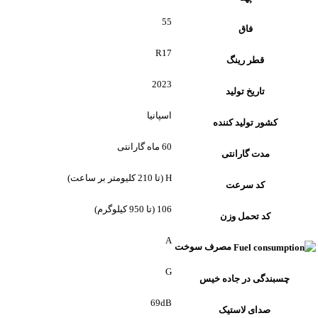
55
فاق
R17
قطر رینگ
2023
تاریخ تولید
اسپانیا
کشور تولید کننده
60 ماه گارانتی
مدت گارانتی
H (تا 210 کلیومتر بر ساعت)
کد سرعت
106 (تا 950 کیلوگرم)
کد تحمل وزن
A
مصرف سوخت
G
چسبندگی در جاده خیس
69dB
صدای لاستیک