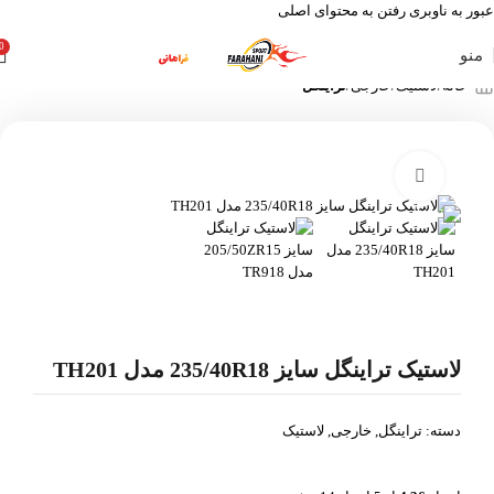
عبور به ناوبری
رفتن به محتوای اصلی
0
منو
خانه
لاستیک
خارجی
تراینگل
بزرگنمایی تصویر
لاستیک تراینگل سایز 235/40R18 مدل TH201
دسته:
تراینگل
,
خارجی
,
لاستیک