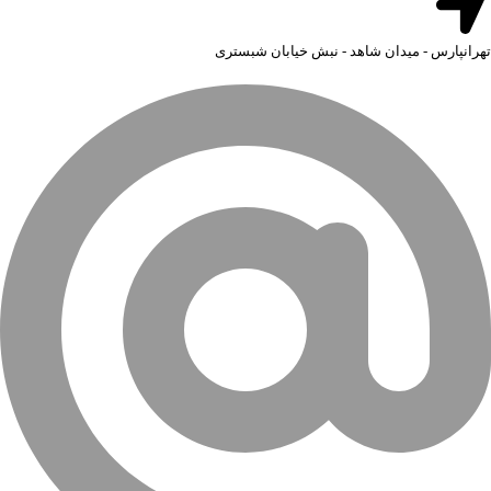
تهرانپارس - میدان شاهد - نبش خیابان شبستری