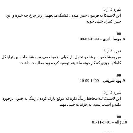
نمره
5
از 5
این لاستیکا به فرمون حس میدن، قشنگ می‌فهمی زیر چرخ چه خبره و این
حس کنترل خیلی خوبه
0
0
مهسا نادری
–
1399-02-09
نمره
5
از 5
من به شاخص سرعت و تحمل بار خیلی اهمیت می‌دم، مشخصات این تراینگل
کاملا با چیزی که کارخونه ماشینم توصیه کرده بود مطابقت داشت
0
0
پویا شریفی
–
1400-09-10
نمره
5
از 5
این لاستیک لبه محافظ رینگ داره که موقع پارک کردن، رینگ به جدول برخورد
نکنه و آسیب نبینه، یه جزئیات خیلی مهم
0
0
ژاله
–
1401-11-01