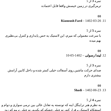
نمره
3
از 5
ترمزگیری در زمین خیسش واقعا قابل اعتماده
0
0
Kianoush Fard
–
1402-03-26
نمره
5
از 5
با سرعت معمولی که میرم، این لاستیک یه حس پایداری و کنترل بی‌نظیری
بهم میده
0
0
لیندا رسولی
–
1402-05-10
نمره
3
از 5
صدای حرکت ماشین روی آسفالت خیلی کمتر شده و داخل کابین آرامش
بیشتری دارم
0
0
Shadi
–
1402-06-23
نمره
4
از 5
به نظرم هنر تراینگل اینه که تونسته یه تعادل عالی بین نرمی سواری و دوام و
استحکام لاستیک برقرار کنه، نه خیلی خشکه که بکوبه، نه خیلی نرمه که زود