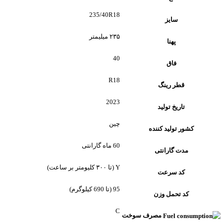
235/40R18
سایز
۲۳۵ میلیمتر
پهنا
40
فاق
R18
قطر رینگ
2023
تاریخ تولید
چین
کشور تولید کننده
60 ماه گارانتی
مدت گارانتی
Y (تا ۳۰۰ کلیومتر بر ساعت)
کد سرعت
95 (تا 690 کیلوگرم)
کد تحمل وزن
C
مصرف سوخت