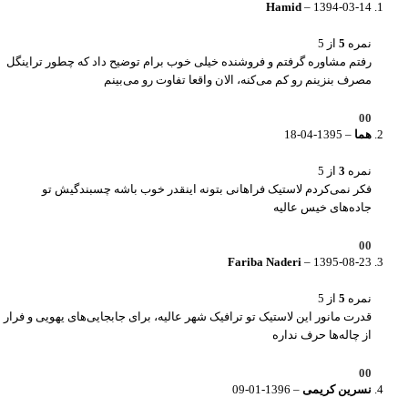
Hamid
–
1394-03-14
نمره
5
از 5
رفتم مشاوره گرفتم و فروشنده خیلی خوب برام توضیح داد که چطور تراینگل
مصرف بنزینم رو کم می‌کنه، الان واقعا تفاوت رو می‌بینم
0
0
هما
–
1395-04-18
نمره
3
از 5
فکر نمی‌کردم لاستیک فراهانی بتونه اینقدر خوب باشه چسبندگیش تو
جاده‌های خیس عالیه
0
0
Fariba Naderi
–
1395-08-23
نمره
5
از 5
قدرت مانور این لاستیک تو ترافیک شهر عالیه، برای جابجایی‌های یهویی و فرار
از چاله‌ها حرف نداره
0
0
نسرین کریمی
–
1396-01-09