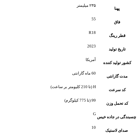
۲۳۵ میلیمتر
پهنا
55
فاق
R18
قطر رینگ
2023
تاریخ تولید
آمریکا
کشور تولید کننده
60 ماه گارانتی
مدت گارانتی
H (تا 210 کلیومتر بر ساعت)
کد سرعت
99 (تا 775 کیلوگرم)
کد تحمل وزن
G
چسبندگی در جاده خیس
10
صدای لاستیک