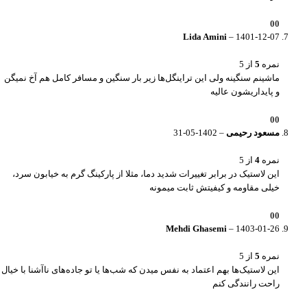
0
0
Lida Amini
–
1401-12-07
نمره
5
از 5
ماشینم سنگینه ولی این تراینگل‌ها زیر بار سنگین و مسافر کامل هم آخ نمیگن
و پایداریشون عالیه
0
0
مسعود رحیمی
–
1402-05-31
نمره
4
از 5
این لاستیک در برابر تغییرات شدید دما، مثلا از پارکینگ گرم به خیابون سرد،
خیلی مقاومه و کیفیتش ثابت میمونه
0
0
Mehdi Ghasemi
–
1403-01-26
نمره
5
از 5
این لاستیک‌ها بهم اعتماد به نفس میدن که شب‌ها یا تو جاده‌های ناآشنا با خیال
راحت رانندگی کنم