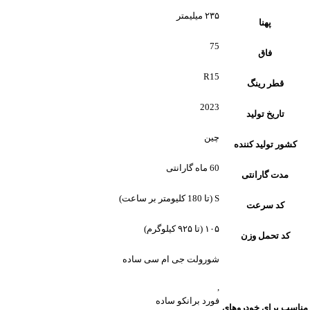
۲۳۵ میلیمتر
پهنا
75
فاق
R15
قطر رینگ
2023
تاریخ تولید
چین
کشور تولید کننده
60 ماه گارانتی
مدت گارانتی
S (تا 180 کلیومتر بر ساعت)
کد سرعت
۱۰۵ (تا ۹۲۵ کیلوگرم)
کد تحمل وزن
شورولت جی ام سی ساده
,
فورد برانکو ساده
مناسب برای خودروهای