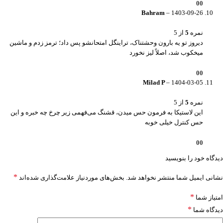
0
0
Bahram
–
1403-09-26
نمره
5
از 5
دیروز تو یه بارون وحشتناک، تراینگل امتحانشو پس داد؛ ترمز زدم و ماشین
میخکوب شد، اصلاً لیز نخورد
0
0
Milad P
–
1404-03-05
نمره
5
از 5
این لاستیکا به فرمون حس میدن، قشنگ می‌فهمی زیر چرخ چه خبره و این
حس کنترل خیلی خوبه
0
0
دیدگاه خود را بنویسید
*
نشانی ایمیل شما منتشر نخواهد شد.
بخش‌های موردنیاز علامت‌گذاری شده‌اند
*
امتیاز شما
*
دیدگاه شما