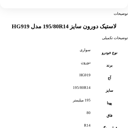
توضیحات
لاستیک دورون سایز 195/80R14 مدل HG919
توضیحات تکمیلی
سواری
نوع خودرو
دورون
برند
HG919
آج
195/80R14
سایز
195 میلیمتر
پهنا
80
فاق
R14