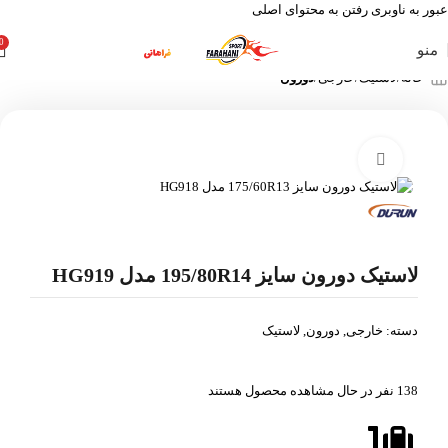
عبور به ناوبری
رفتن به محتوای اصلی
0
منو
خانه
لاستیک
خارجی
دورون
بزرگنمایی تصویر
لاستیک دورون سایز 195/80R14 مدل HG919
دسته:
خارجی
,
دورون
,
لاستیک
138
نفر در حال مشاهده محصول هستند