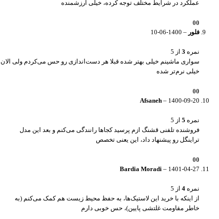
عملکرد در شرایط مختلف توجه کرده، خیلی ارزشمنده
0
0
فلور
–
1400-06-10
نمره
3
از 5
سواری ماشینم خیلی بهتر شده قبلا هر دست‌اندازی رو حس می‌کردم ولی الان
خیلی نرم‌تر شده
0
0
Afsaneh
–
1400-09-20
نمره
5
از 5
فروشنده تلفنی قشنگ ازم پرسید کجاها رانندگی می‌کنم و بعد این مدل
تراینگل رو پیشنهاد داد، این یعنی تخصص
0
0
Bardia Moradi
–
1401-04-27
نمره
4
از 5
از اینکه با خرید این لاستیک‌ها، به حفظ محیط زیست هم کمک می‌کنم (به
خاطر مقاومت غلتشی پایین)، حس خوبی دارم