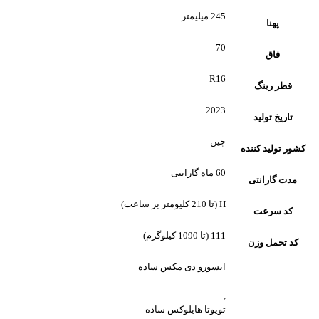
245 میلیمتر
پهنا
70
فاق
R16
قطر رینگ
2023
تاریخ تولید
چین
کشور تولید کننده
60 ماه گارانتی
مدت گارانتی
H (تا 210 کلیومتر بر ساعت)
کد سرعت
111 (تا 1090 کیلوگرم)
کد تحمل وزن
ایسوزو دی مکس ساده
,
تویوتا هایلوکس ساده