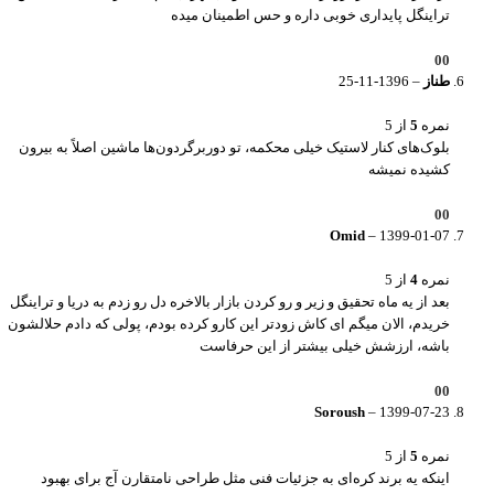
تراینگل پایداری خوبی داره و حس اطمینان میده
0
0
طناز
–
1396-11-25
نمره
5
از 5
بلوک‌های کنار لاستیک خیلی محکمه، تو دوربرگردون‌ها ماشین اصلاً به بیرون
کشیده نمیشه
0
0
Omid
–
1399-01-07
نمره
4
از 5
بعد از یه ماه تحقیق و زیر و رو کردن بازار بالاخره دل رو زدم به دریا و تراینگل
خریدم، الان میگم ای کاش زودتر این کارو کرده بودم، پولی که دادم حلالشون
باشه، ارزشش خیلی بیشتر از این حرفاست
0
0
Soroush
–
1399-07-23
نمره
5
از 5
اینکه یه برند کره‌ای به جزئیات فنی مثل طراحی نامتقارن آج برای بهبود