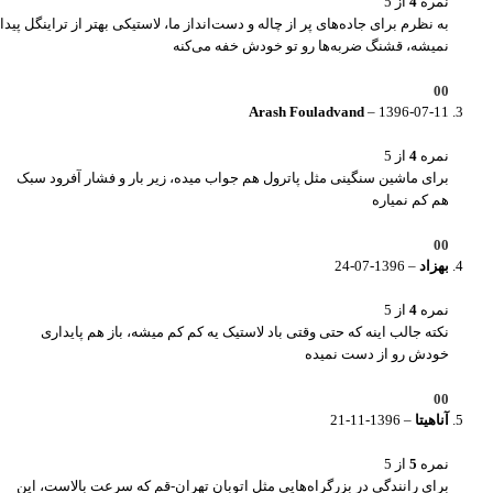
نمره
4
از 5
به نظرم برای جاده‌های پر از چاله و دست‌انداز ما، لاستیکی بهتر از تراینگل پیدا
نمیشه، قشنگ ضربه‌ها رو تو خودش خفه می‌کنه
0
0
Arash Fouladvand
–
1396-07-11
نمره
4
از 5
برای ماشین سنگینی مثل پاترول هم جواب میده، زیر بار و فشار آفرود سبک
هم کم نمیاره
0
0
بهزاد
–
1396-07-24
نمره
4
از 5
نکته جالب اینه که حتی وقتی باد لاستیک یه کم کم میشه، باز هم پایداری
خودش رو از دست نمیده
0
0
آناهیتا
–
1396-11-21
نمره
5
از 5
برای رانندگی در بزرگراه‌هایی مثل اتوبان تهران-قم که سرعت بالاست، این