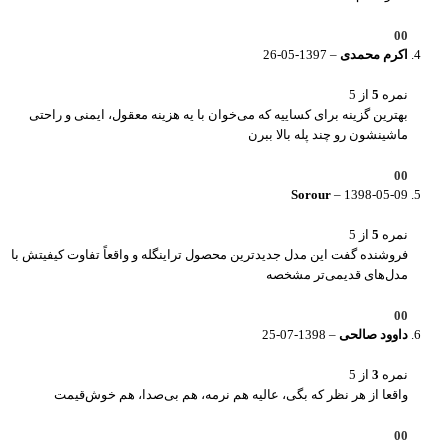
0
0
اکرم محمدی
–
1397-05-26
نمره
5
از 5
بهترین گزینه برای کساییه که می‌خوان با یه هزینه معقول، ایمنی و راحتی
ماشینشون رو چند پله بالا ببرن
0
0
Sorour
–
1398-05-09
نمره
5
از 5
فروشنده گفت این مدل جدیدترین محصول تراینگله و واقعاً تفاوت کیفیتش با
مدل‌های قدیمی‌تر مشخصه
0
0
داوود صالحی
–
1398-07-25
نمره
3
از 5
واقعا از هر نظر که بگی، عالیه هم نرمه، هم بی‌صدا، هم خوش‌قیمت
0
0