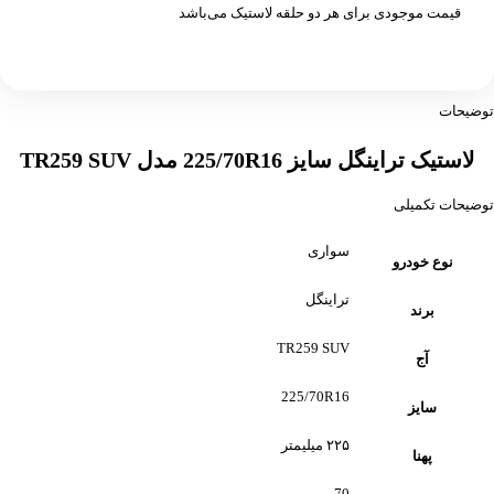
قیمت موجودی برای هر دو حلقه لاستیک می‌باشد
توضیحات
لاستیک تراینگل سایز 225/70R16 مدل TR259 SUV
توضیحات تکمیلی
سواری
نوع خودرو
تراینگل
برند
TR259 SUV
آج
225/70R16
سایز
۲۲۵ میلیمتر
پهنا
70