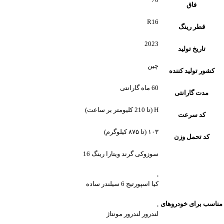
فاق
R16
قطر رینگ
2023
تاریخ تولید
چین
کشور تولید کننده
60 ماه گارانتی
مدت گارانتی
H (تا 210 کلیومتر بر ساعت)
کد سرعت
۱۰۳ (تا ۸۷۵ کیلوگرم)
کد تحمل وزن
سوزوکی گرند ویتارا رینگ 16
,
کیا اسپورتیج 6 سیلندر ساده
مناسب برای خودروهای
,
لندرور لندرور مونتاژ