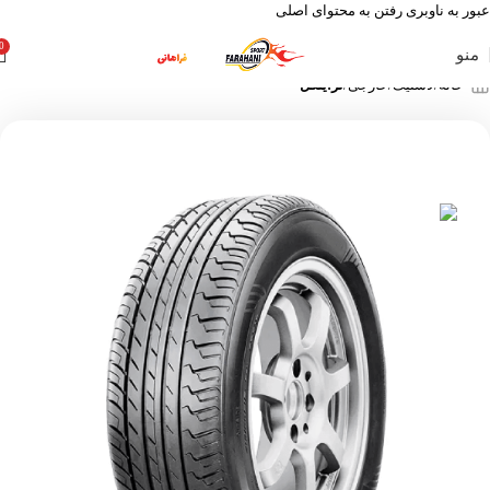
عبور به ناوبری
رفتن به محتوای اصلی
0
منو
خانه
لاستیک
خارجی
تراینگل