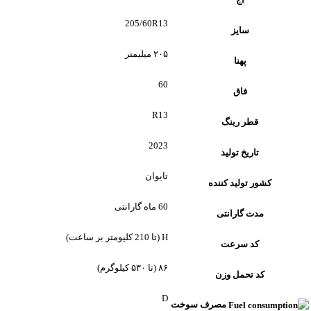
205/60R13
سایز
۲۰۵ میلیمتر
پهنا
60
فاق
R13
قطر رینگ
2023
تاریخ تولید
تایوان
کشور تولید کننده
60 ماه گارانتی
مدت گارانتی
H (تا 210 کلیومتر بر ساعت)
کد سرعت
۸۶ (تا ۵۳۰ کیلوگرم)
کد تحمل وزن
D
مصرف سوخت