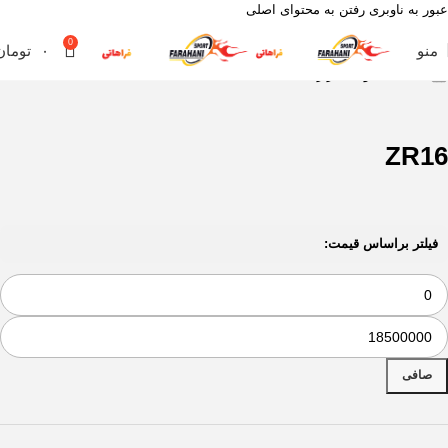
عبور به ناوبری
رفتن به محتوای اصلی
0
منو
۰
تومان
خانه
محصول قطر رینگ
ZR16
ZR16
فیلتر براساس قیمت:
صافی