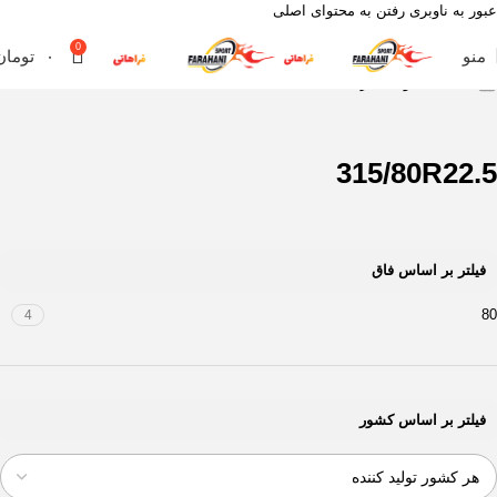
عبور به ناوبری
رفتن به محتوای اصلی
0
منو
۰
تومان
خانه
محصول سایز
315/80R22.5
315/80R22.5
فیلتر بر اساس فاق
80
4
فیلتر بر اساس کشور