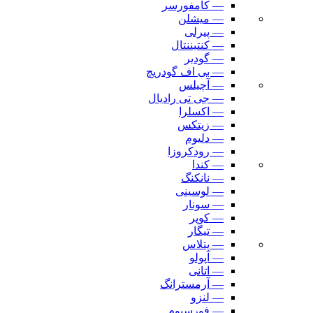
— کامفورسر
— میشلن
— پیرلی
— کنتیننتال
— گودیر
— بی اف گودریچ
— آچیلس
— جی تی رادیال
— اکسلرا
— زیتکس
— دلیوم
— رودکروزا
— کندا
— نانکنگ
— لوسینی
— سونار
— کوپر
— تیگار
— پتلاس
— آپولو
— اتانی
— آرمسترانگ
— لنزو
— فورسیوم