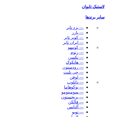
لاستیک تایوان
سایر برندها
— یزد تایر
— بارز
— کویر تایر
— ایران تایر
— کومهو
— زتوم
— نکسن
— هانکوک
— رودستون
— جی پلنت
— لوفن
— دانلوپ
— یوکوهاما
— سومیتومو
— بریجستون
— فالکن
— آلیانس
— تویو
— لاسا