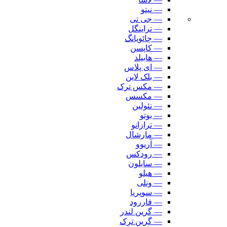
— نیتو
— جی تی
— تراینگل
— چائویانگ
— کاپسن
— هابیلد
— ای پلاس
— بلک لاین
— مکس ترک
— مکسس
— نئولین
— بوتو
— ترازانو
— مارشال
— آریوو
— رودکس
— سایلون
— هیلو
— ونلی
— سوپریا
— فاررود
— گرین لندر
— گرین ترک