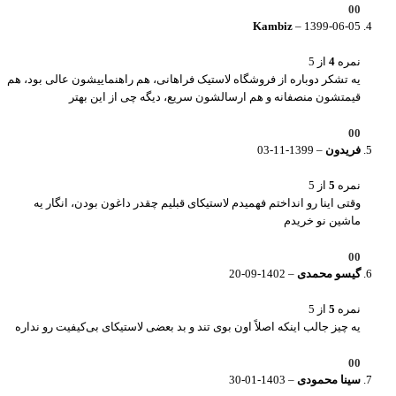
0
0
Kambiz
–
1399-06-05
نمره
4
از 5
یه تشکر دوباره از فروشگاه لاستیک فراهانی، هم راهنماییشون عالی بود، هم
قیمتشون منصفانه و هم ارسالشون سریع، دیگه چی از این بهتر
0
0
فریدون
–
1399-11-03
نمره
5
از 5
وقتی اینا رو انداختم فهمیدم لاستیکای قبلیم چقدر داغون بودن، انگار یه
ماشین نو خریدم
0
0
گیسو محمدی
–
1402-09-20
نمره
5
از 5
یه چیز جالب اینکه اصلاً اون بوی تند و بد بعضی لاستیکای بی‌کیفیت رو نداره
0
0
سینا محمودی
–
1403-01-30