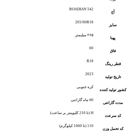
ROADIAN 542
آج
265/60R18
سایز
۲۶۵ میلیمتر
پهنا
60
فاق
R18
قطر رینگ
2023
تاریخ تولید
کره جنوبی
کشور تولید کننده
60 ماه گارانتی
مدت گارانتی
H (تا 210 کلیومتر بر ساعت)
کد سرعت
110 (تا 1060 کیلوگرم)
کد تحمل وزن