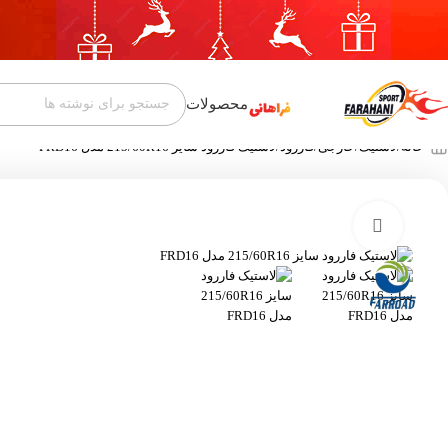
محصولات
خانه
لاستیک
خارجی
فاررود
لاستیک فاررود سایز 215/60R16 مدل FRD16
بزرگنمایی تصویر