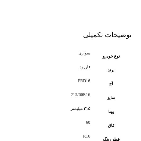
توضیحات تکمیلی
سواری
نوع خودرو
فاررود
برند
FRD16
آج
215/60R16
سایز
۲۱۵ میلیمتر
پهنا
60
فاق
R16
قطر رینگ