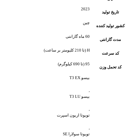
2023
تاریخ تولید
چین
کشور تولید کننده
60 ماه گارانتی
مدت گارانتی
H (تا 210 کلیومتر بر ساعت)
کد سرعت
95 (تا 690 کیلوگرم)
کد تحمل وزن
بیسو T3 EX
,
بیسو T3 LU
,
تویوتا اریون اسپرت
,
تویوتا سولارا SE