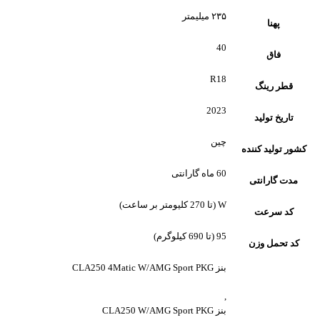
۲۳۵ میلیمتر
پهنا
40
فاق
R18
قطر رینگ
2023
تاریخ تولید
چین
کشور تولید کننده
60 ماه گارانتی
مدت گارانتی
W (تا 270 کلیومتر بر ساعت)
کد سرعت
95 (تا 690 کیلوگرم)
کد تحمل وزن
بنز CLA250 4Matic W/AMG Sport PKG
,
بنز CLA250 W/AMG Sport PKG