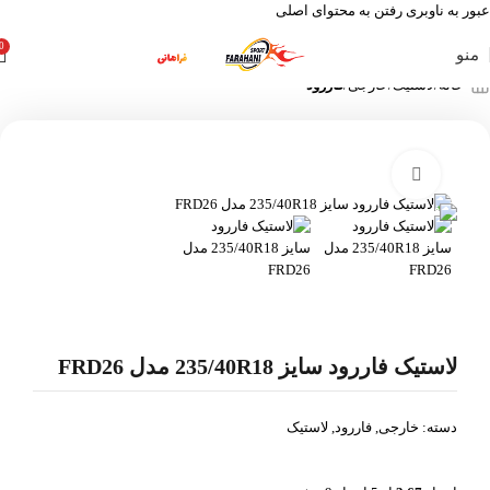
عبور به ناوبری
رفتن به محتوای اصلی
0
منو
خانه
لاستیک
خارجی
فاررود
بزرگنمایی تصویر
لاستیک فاررود سایز 235/40R18 مدل FRD26
دسته:
خارجی
,
فاررود
,
لاستیک