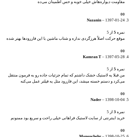
مقاومت دیواره‌هاش خیلی خوبه و حس اطمینان می‌ده
0
0
Nazanin
–
1397-01-24
نمره
5
از 5
موقع حرکت اصلاً هرزگردی نداره و شتاب ماشین با این فاررود‌ها بهتر شده
0
0
Kamran T
–
1397-05-28
نمره
5
از 5
من قبلا یه لاستیک خشک داشتم که تمام جزئیات جاده رو به فرمون منتقل
می‌کرد و دستم خسته میشد، این فاررود مثل یه فیلتر عمل می‌کنه
0
0
Nader
–
1398-10-04
نمره
3
از 5
خرید اینترنتی از سایت لاستیک فراهانی خیلی راحت و سریع بود ممنونم
0
0
Manouchehr
–
1398-10-25