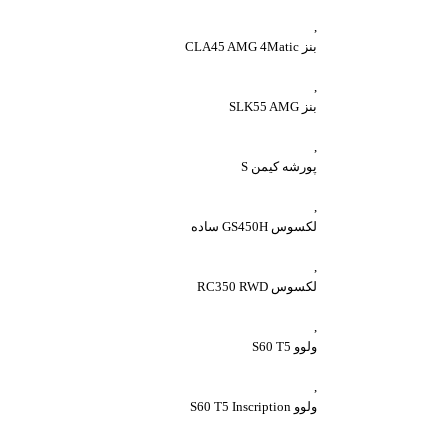
,
بنز CLA45 AMG 4Matic
,
بنز SLK55 AMG
,
پورشه کیمن S
,
لکسوس GS450H ساده
,
لکسوس RC350 RWD
,
ولوو S60 T5
,
ولوو S60 T5 Inscription
,