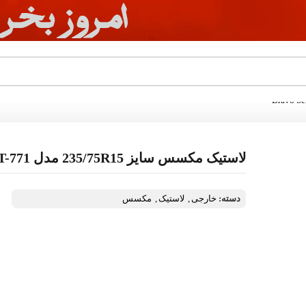
لاستیک مکسس سایز 235/75R15 مدل Bravo Series AT-771
دسته:
خارجی
,
لاستیک
,
مکسس