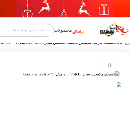
محصولات
خانه
لاستیک
خارجی
مکسس
لاستیک مکسس سایز 235/75R15 مدل Bravo Series AT-771
بزرگنمایی تصویر
-16%