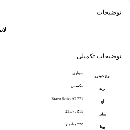
توضیحات
لاستیک
توضیحات تکمیلی
سواری
نوع خودرو
مکسس
برند
Bravo Series AT-771
آج
235/75R15
سایز
۲۳۵ میلیمتر
پهنا