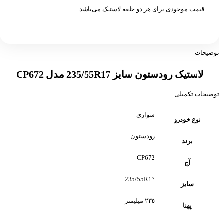
قیمت موجودی برای هر دو حلقه لاستیک می‌باشد
توضیحات
لاستیک رودستون سایز 235/55R17 مدل CP672
توضیحات تکمیلی
سواری
نوع خودرو
رودستون
برند
CP672
آج
235/55R17
سایز
۲۳۵ میلیمتر
پهنا