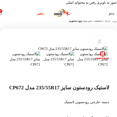
عبور به ناوبری
رفتن به محتوای اصلی
0
منو
خانه
لاستیک
خارجی
رودستون
بزرگنمایی تصویر
لاستیک رودستون سایز 235/55R17 مدل CP672
دسته:
خارجی
,
رودستون
,
لاستیک