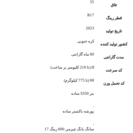
55
فاق
R17
قطر رینگ
2023
تاریخ تولید
کره جنوبی
کشور تولید کننده
60 ماه گارانتی
مدت گارانتی
H (تا 210 کلیومتر بر ساعت)
کد سرعت
99 (تا 775 کیلوگرم)
کد تحمل وزن
بنز S350 ساده
,
پورشه باکستر ساده
,
سانگ یانگ چیرمن 600 رینگ 17