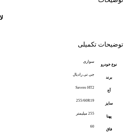
لاس
توضیحات تکمیلی
سواری
نوع خودرو
جی تی رادیال
برند
Savero HT2
آج
255/60R19
سایز
255 میلیمتر
پهنا
60
فاق