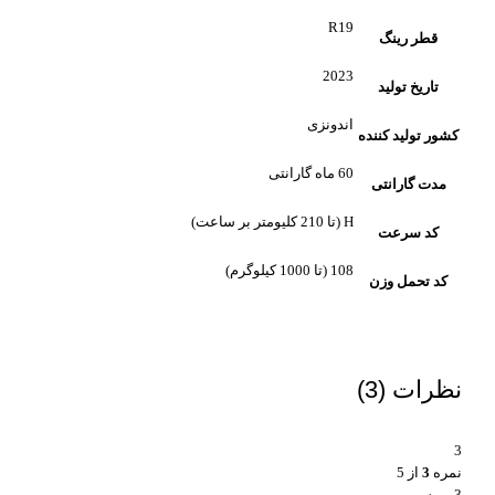
R19
قطر رینگ
2023
تاریخ تولید
اندونزی
کشور تولید کننده
60 ماه گارانتی
مدت گارانتی
H (تا 210 کلیومتر بر ساعت)
کد سرعت
108 (تا 1000 کیلوگرم)
کد تحمل وزن
نظرات (3)
3
نمره
3
از 5
3 بررسی