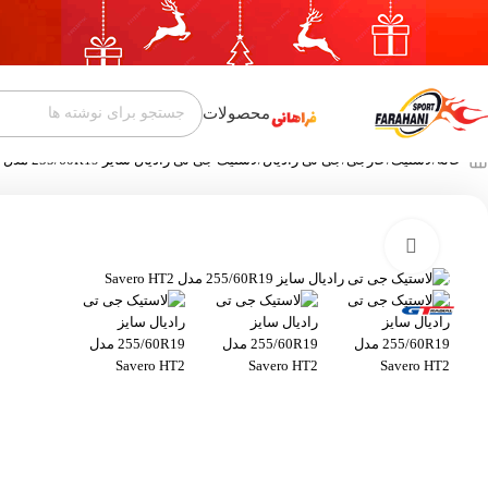
محصولات
خانه
لاستیک
خارجی
جی تی رادیال
لاستیک جی تی رادیال سایز 255/60R19 مدل Savero HT2
بزرگنمایی تصویر