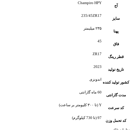
Champiro HPY
آج
235/45ZR17
سایز
۲۳۵ میلیمتر
پهنا
45
فاق
ZR17
قطر رینگ
2023
تاریخ تولید
اندونزی
کشور تولید کننده
60 ماه گارانتی
مدت گارانتی
Y (تا ۳۰۰ کلیومتر بر ساعت)
کد سرعت
97 (تا 730 کیلوگرم)
کد تحمل وزن
نظرات (5)