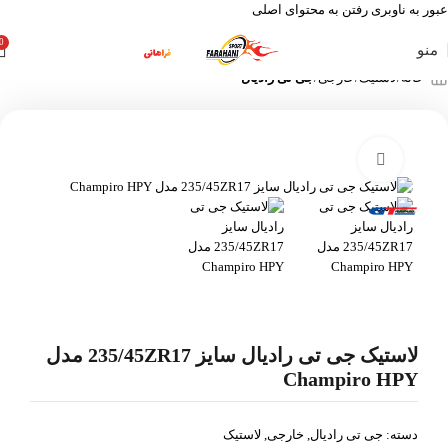
عبور به ناوبری
رفتن به محتوای اصلی
0
منو
خانه
لاستیک
خارجی
جی تی رادیال
بزرگنمایی تصویر
لاستیک جی تی رادیال سایز 235/45ZR17 مدل
Champiro HPY
دسته:
جی تی رادیال
,
خارجی
,
لاستیک