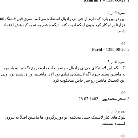
Kamran T
–
1398-03-29
نمره
4
از 5
این دومین باره که دارم از جی تی رادیال استفاده می‌کنم، سری قبل قشنگ ۵۵
هزارتا برام کار کرد بدون اینکه اذیت کنه، دیگه چشم بسته به کیفیتش اعتماد
دارم
0
0
Farid
–
1399-08-20
نمره
4
از 5
اگه بگم این لاستیکای جی‌تی رادیال جونمو نجات داده دروغ نگفتم، یه بار یهو
یه ماشین پیچید جلوم اگه لاستیکای قبلیم بود الان ماشینم اوراق شده بود، ولی
این لاستیک ماشین رو سر جاش میخکوب کرد
0
0
سحر محمدپور
–
1402-07-28
نمره
5
از 5
بلوک‌های کنار لاستیک خیلی محکمه، تو دوربرگردون‌ها ماشین اصلاً به بیرون
کشیده نمیشه.
0
0